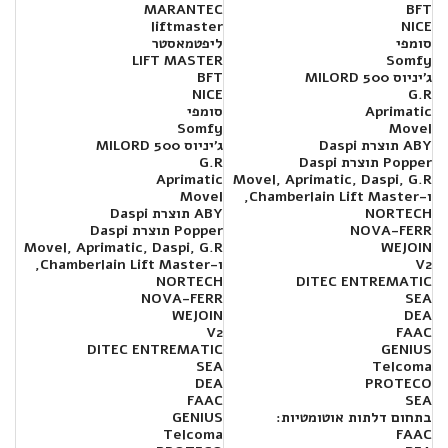
MARANTEC
BFT
liftmaster
NICE
סומפי
ליפטמאסטר
LIFT MASTER
Somfy
ג'יניוס MILORD 500
BFT
NICE
G.R
Aprimatic
סומפי
Somfy
Movel
ABY תוצרת Daspi
ג'יניוס MILORD 500
Popper תוצרת Daspi
G.R
Aprimatic
Movel, Aprimatic, Daspi, G.R
ו-Chamberlain Lift Master,
Movel
NORTECH
ABY תוצרת Daspi
NOVA-FERR
Popper תוצרת Daspi
Movel, Aprimatic, Daspi, G.R
WEJOIN
V2
ו-Chamberlain Lift Master,
NORTECH
DITEC ENTREMATIC
NOVA-FERR
SEA
WEJOIN
DEA
V2
FAAC
DITEC ENTREMATIC
GENIUS
SEA
Telcoma
DEA
PROTECO
FAAC
SEA
בתחום דלתות אוטומטיות:
GENIUS
Telcoma
FAAC