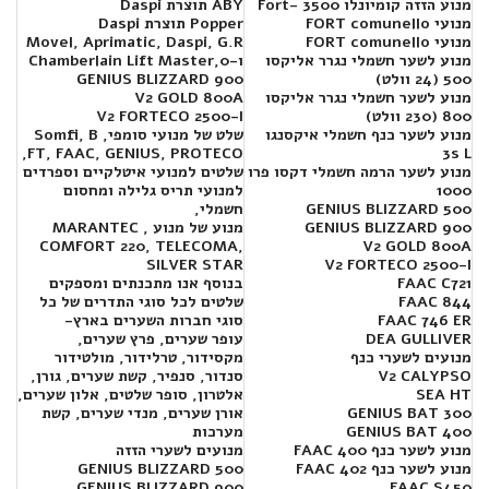
מנוע הזזה קומיונלו Fort- 3500
ABY תוצרת Daspi
מנועי FORT comunello
Popper תוצרת Daspi
מנועי FORT comunello
Movel, Aprimatic, Daspi, G.R
מנוע לשער חשמלי נגרר אליקסו
ו-Chamberlain Lift Master,0
500 (24 וולט)
GENIUS BLIZZARD 900
מנוע לשער חשמלי נגרר אליקסו
V2 GOLD 800A
800 (230 וולט)
V2 FORTECO 2500-I
מנוע לשער כנף חשמלי איקסנגו
שלט של מנועי סומפי, Somfi, B
FT, FAAC, GENIUS, PROTECO,
3s L
מנוע לשער הרמה חשמלי דקסו פרו
שלטים למנועי איטלקיים וספרדים
1000
למנועי תריס גלילה ומחסום
GENIUS BLIZZARD 500
חשמלי,
GENIUS BLIZZARD 900
מנוע של מנוע , MARANTEC
COMFORT 220, TELECOMA,
V2 GOLD 800A
SILVER STAR
V2 FORTECO 2500-I
FAAC C721
בנוסף אנו מתכנתים ומספקים
FAAC 844
שלטים לכל סוגי התדרים של כל
FAAC 746 ER
סוגי חברות השערים בארץ-
DEA GULLIVER
עופר שערים, פרץ שערים,
מנועים לשערי כנף
מקסידור, טרלידור, מולטידור
V2 CALYPSO
סנדור, סנפיר, קשת שערים, גורן,
SEA HT
אלטרון, סופר שלטים, אלון שערים,
300 GENIUS BAT
אורן שערים, מנדי שערים, קשת
400 GENIUS BAT
מערכות
מנוע לשער כנף FAAC 400
מנועים לשערי הזזה
מנוע לשער כנף FAAC 402
GENIUS BLIZZARD 500
GENIUS BLIZZARD 900
FAAC S450