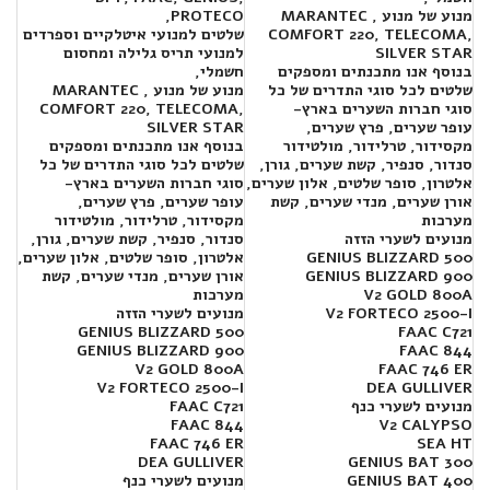
מנוע של מנוע , MARANTEC
PROTECO,
COMFORT 220, TELECOMA,
שלטים למנועי איטלקיים וספרדים
SILVER STAR
למנועי תריס גלילה ומחסום
בנוסף אנו מתכנתים ומספקים
חשמלי,
שלטים לכל סוגי התדרים של כל
מנוע של מנוע , MARANTEC
סוגי חברות השערים בארץ-
COMFORT 220, TELECOMA,
עופר שערים, פרץ שערים,
SILVER STAR
מקסידור, טרלידור, מולטידור
בנוסף אנו מתכנתים ומספקים
סנדור, סנפיר, קשת שערים, גורן,
שלטים לכל סוגי התדרים של כל
אלטרון, סופר שלטים, אלון שערים,
סוגי חברות השערים בארץ-
אורן שערים, מנדי שערים, קשת
עופר שערים, פרץ שערים,
מערכות
מקסידור, טרלידור, מולטידור
מנועים לשערי הזזה
סנדור, סנפיר, קשת שערים, גורן,
GENIUS BLIZZARD 500
אלטרון, סופר שלטים, אלון שערים,
GENIUS BLIZZARD 900
אורן שערים, מנדי שערים, קשת
V2 GOLD 800A
מערכות
V2 FORTECO 2500-I
מנועים לשערי הזזה
GENIUS BLIZZARD 500
FAAC C721
GENIUS BLIZZARD 900
FAAC 844
V2 GOLD 800A
FAAC 746 ER
V2 FORTECO 2500-I
DEA GULLIVER
מנועים לשערי כנף
FAAC C721
FAAC 844
V2 CALYPSO
FAAC 746 ER
SEA HT
DEA GULLIVER
300 GENIUS BAT
400 GENIUS BAT
מנועים לשערי כנף