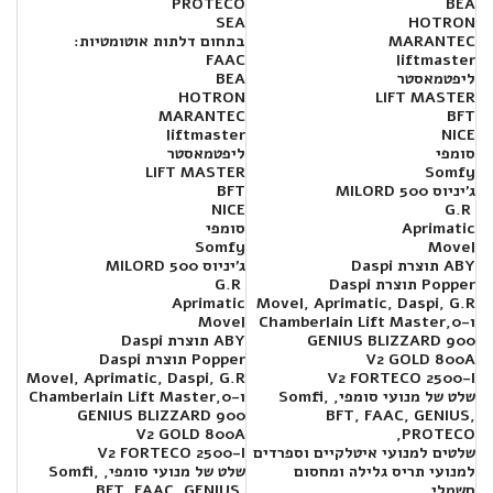
PROTECO
BEA
SEA
HOTRON
MARANTEC
בתחום דלתות אוטומטיות:
FAAC
liftmaster
ליפטמאסטר
BEA
HOTRON
LIFT MASTER
MARANTEC
BFT
liftmaster
NICE
סומפי
ליפטמאסטר
LIFT MASTER
Somfy
ג'יניוס MILORD 500
BFT
NICE
G.R
Aprimatic
סומפי
Somfy
Movel
ABY תוצרת Daspi
ג'יניוס MILORD 500
Popper תוצרת Daspi
G.R
Aprimatic
Movel, Aprimatic, Daspi, G.R
ו-Chamberlain Lift Master,
0
Movel
GENIUS BLIZZARD 900
ABY תוצרת Daspi
V2 GOLD 800A
Popper תוצרת Daspi
Movel, Aprimatic, Daspi, G.R
V2 FORTECO 2500-I
שלט של מנועי סומפי, Somfi,
ו-Chamberlain Lift Master,
0
GENIUS BLIZZARD 900
BFT, FAAC, GENIUS,
V2 GOLD 800A
PROTECO,
שלטים למנועי איטלקיים וספרדים
V2 FORTECO 2500-I
למנועי תריס גלילה ומחסום
שלט של מנועי סומפי, Somfi,
חשמלי,
BFT, FAAC, GENIUS,