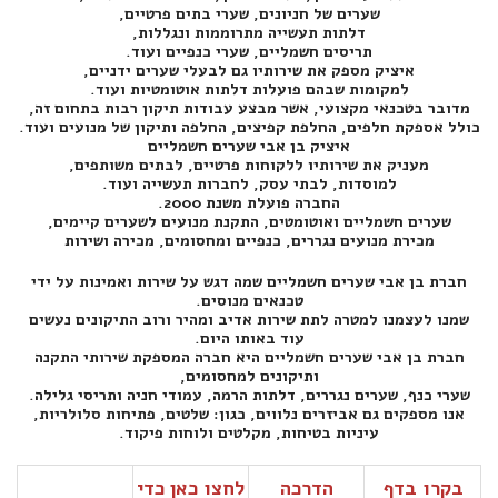
שערים של חניונים, שערי בתים פרטיים,
דלתות תעשייה מתרוממות ונגללות,
תריסים חשמליים, שערי כנפיים ועוד.
איציק מספק את שירותיו גם לבעלי שערים ידניים,
למקומות שבהם פועלות דלתות אוטומטיות ועוד.
מדובר בטכנאי מקצועי, אשר מבצע עבודות תיקון רבות בתחום זה,
כולל אספקת חלפים, החלפת קפיצים, החלפה ותיקון של מנועים ועוד.
איציק בן אבי שערים חשמליים
מעניק את שירותיו ללקוחות פרטיים, לבתים משותפים,
למוסדות, לבתי עסק, לחברות תעשייה ועוד.
החברה פועלת משנת 2000.
שערים חשמליים ואוטומטים, התקנת מנועים לשערים קיימים,
מכירת מנועים נגררים, כנפיים ומחסומים, מכירה ושירות
חברת בן אבי שערים חשמליים שמה דגש על שירות ואמינות על ידי
טכנאים מנוסים.
שמנו לעצמנו למטרה לתת שירות אדיב ומהיר ורוב התיקונים נעשים
עוד באותו היום.
חברת בן אבי שערים חשמליים היא חברה המספקת שירותי התקנה
ותיקונים למחסומים,
שערי כנף, שערים נגררים, דלתות הרמה, עמודי חניה ותריסי גלילה.
אנו מספקים גם אביזרים נלווים, כגון: שלטים, פתיחות סלולריות,
עיניות בטיחות, מקלטים ולוחות פיקוד.
בקרו בדף
הדרכה
לחצו כאן כדי