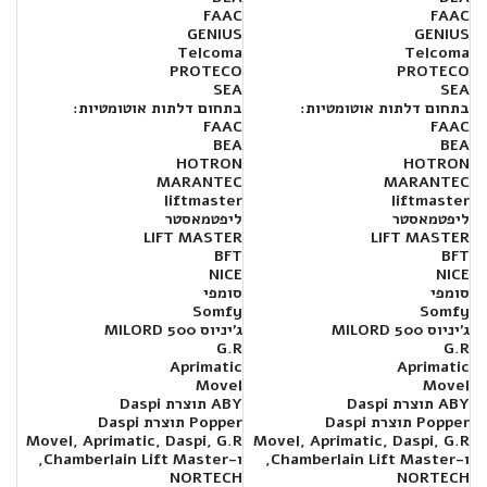
FAAC
FAAC
GENIUS
GENIUS
Telcoma
Telcoma
PROTECO
PROTECO
SEA
SEA
בתחום דלתות אוטומטיות:
בתחום דלתות אוטומטיות:
FAAC
FAAC
BEA
BEA
HOTRON
HOTRON
MARANTEC
MARANTEC
liftmaster
liftmaster
ליפטמאסטר
ליפטמאסטר
LIFT MASTER
LIFT MASTER
BFT
BFT
NICE
NICE
סומפי
סומפי
Somfy
Somfy
ג'יניוס MILORD 500
ג'יניוס MILORD 500
G.R
G.R
Aprimatic
Aprimatic
Movel
Movel
ABY תוצרת Daspi
ABY תוצרת Daspi
Popper תוצרת Daspi
Popper תוצרת Daspi
Movel, Aprimatic, Daspi, G.R
Movel, Aprimatic, Daspi, G.R
ו-Chamberlain Lift Master,
ו-Chamberlain Lift Master,
NORTECH
NORTECH