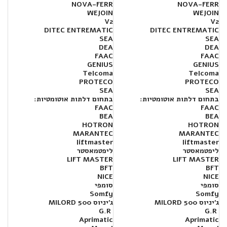
NOVA-FERR
NOVA-FERR
WEJOIN
WEJOIN
V2
V2
DITEC ENTREMATIC
DITEC ENTREMATIC
SEA
SEA
DEA
DEA
FAAC
FAAC
GENIUS
GENIUS
Telcoma
Telcoma
PROTECO
PROTECO
SEA
SEA
בתחום דלתות אוטומטיות:
בתחום דלתות אוטומטיות:
FAAC
FAAC
BEA
BEA
HOTRON
HOTRON
MARANTEC
MARANTEC
liftmaster
liftmaster
ליפטמאסטר
ליפטמאסטר
LIFT MASTER
LIFT MASTER
BFT
BFT
NICE
NICE
סומפי
סומפי
Somfy
Somfy
ג'יניוס MILORD 500
ג'יניוס MILORD 500
G.R
G.R
Aprimatic
Aprimatic