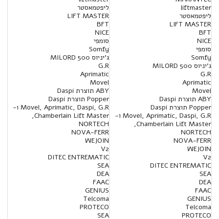
liftmaster
ליפטמאסטר
ליפטמאסטר
LIFT MASTER
BFT
LIFT MASTER
NICE
BFT
NICE
סומפי
סומפי
Somfy
Somfy
ג'יניוס MILORD 500
ג'יניוס MILORD 500
G.R
Aprimatic
G.R
Movel
Aprimatic
Movel
ABY תוצרת Daspi
ABY תוצרת Daspi
Popper תוצרת Daspi
Popper תוצרת Daspi
Movel, Aprimatic, Daspi, G.R ו-
Movel, Aprimatic, Daspi, G.R ו-
Chamberlain Lift Master,
NORTECH
Chamberlain Lift Master,
NOVA-FERR
NORTECH
WEJOIN
NOVA-FERR
V2
WEJOIN
DITEC ENTREMATIC
V2
SEA
DITEC ENTREMATIC
DEA
SEA
FAAC
DEA
GENIUS
FAAC
Telcoma
GENIUS
PROTECO
Telcoma
SEA
PROTECO