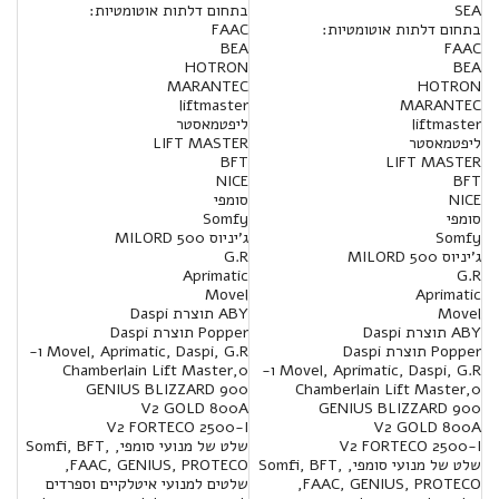
SEA
בתחום דלתות אוטומטיות:
בתחום דלתות אוטומטיות:
FAAC
BEA
FAAC
HOTRON
BEA
MARANTEC
HOTRON
liftmaster
MARANTEC
liftmaster
ליפטמאסטר
ליפטמאסטר
LIFT MASTER
BFT
LIFT MASTER
NICE
BFT
NICE
סומפי
סומפי
Somfy
Somfy
ג'יניוס MILORD 500
ג'יניוס MILORD 500
G.R
Aprimatic
G.R
Movel
Aprimatic
Movel
ABY תוצרת Daspi
ABY תוצרת Daspi
Popper תוצרת Daspi
Popper תוצרת Daspi
Movel, Aprimatic, Daspi, G.R ו-
Movel, Aprimatic, Daspi, G.R ו-
Chamberlain Lift Master,0
GENIUS BLIZZARD 900
Chamberlain Lift Master,0
V2 GOLD 800A
GENIUS BLIZZARD 900
V2 FORTECO 2500-I
V2 GOLD 800A
V2 FORTECO 2500-I
שלט של מנועי סומפי, Somfi, BFT,
שלט של מנועי סומפי, Somfi, BFT,
FAAC, GENIUS, PROTECO,
FAAC, GENIUS, PROTECO,
שלטים למנועי איטלקיים וספרדים