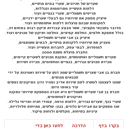
שערים של חניונים, שערי בתים פרטיים,
דלתות תעשייה מתרוממות ונגללות,
תריסים חשמליים, שערי כנפיים ועוד.
איציק מספק את שירותיו גם לבעלי שערים ידניים,
למקומות שבהם פועלות דלתות אוטומטיות ועוד.
מדובר בטכנאי מקצועי, אשר מבצע עבודות תיקון רבות בתחום זה,
כולל אספקת חלפים, החלפת קפיצים, החלפה ותיקון של מנועים ועוד.
איציק בן אבי שערים חשמליים
מעניק את שירותיו ללקוחות פרטיים, לבתים משותפים,
למוסדות, לבתי עסק, לחברות תעשייה ועוד.
החברה פועלת משנת 2000.
שערים חשמליים ואוטומטים, התקנת מנועים לשערים קיימים,
מכירת מנועים נגררים, כנפיים ומחסומים, מכירה ושירות
חברת בן אבי שערים חשמליים שמה דגש על שירות ואמינות על ידי
טכנאים מנוסים.
שמנו לעצמנו למטרה לתת שירות אדיב ומהיר ורוב התיקונים נעשים
עוד באותו היום.
חברת בן אבי שערים חשמליים היא חברה המספקת שירותי התקנה
ותיקונים למחסומים,
שערי כנף, שערים נגררים, דלתות הרמה, עמודי חניה ותריסי גלילה.
אנו מספקים גם אביזרים נלווים, כגון: שלטים, פתיחות סלולריות,
עיניות בטיחות, מקלטים ולוחות פיקוד.
בקרו בדף
הדרכה
לחצו כאן כדי