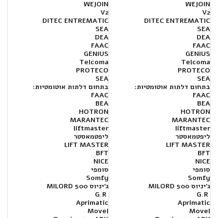
WEJOIN
WEJOIN
V2
V2
DITEC ENTREMATIC
DITEC ENTREMATIC
SEA
SEA
DEA
DEA
FAAC
FAAC
GENIUS
GENIUS
Telcoma
Telcoma
PROTECO
PROTECO
SEA
SEA
בתחום דלתות אוטומטיות:
בתחום דלתות אוטומטיות:
FAAC
FAAC
BEA
BEA
HOTRON
HOTRON
MARANTEC
MARANTEC
liftmaster
liftmaster
ליפטמאסטר
ליפטמאסטר
LIFT MASTER
LIFT MASTER
BFT
BFT
NICE
NICE
סומפי
סומפי
Somfy
Somfy
ג'יניוס MILORD 500
ג'יניוס MILORD 500
G.R
G.R
Aprimatic
Aprimatic
Movel
Movel