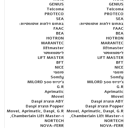
GENIUS
GENIUS
Telcoma
Telcoma
PROTECO
PROTECO
SEA
SEA
בתחום דלתות אוטומטיות:
בתחום דלתות אוטומטיות:
FAAC
FAAC
BEA
BEA
HOTRON
HOTRON
MARANTEC
MARANTEC
liftmaster
liftmaster
ליפטמאסטר
ליפטמאסטר
LIFT MASTER
LIFT MASTER
BFT
BFT
NICE
NICE
סומפי
סומפי
Somfy
Somfy
ג'יניוס MILORD 500
ג'יניוס MILORD 500
G.R
G.R
Aprimatic
Aprimatic
Movel
Movel
ABY תוצרת Daspi
ABY תוצרת Daspi
Popper תוצרת Daspi
Popper תוצרת Daspi
Movel, Aprimatic, Daspi, G.R
Movel, Aprimatic, Daspi, G.R
ו-Chamberlain Lift Master,
ו-Chamberlain Lift Master,
NORTECH
NORTECH
NOVA-FERR
NOVA-FERR