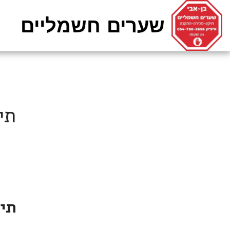
שערים חשמליים
תי
תי