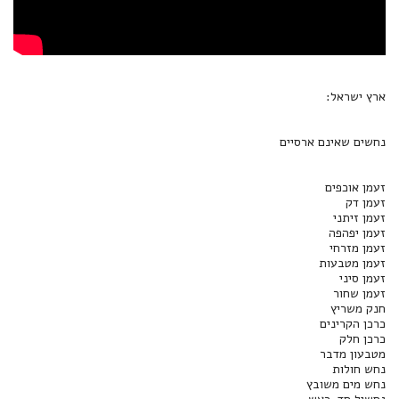
ארץ ישראל:
נחשים שאינם ארסיים‏
זעמן אוכפים
זעמן דק
זעמן זיתני
זעמן יפהפה
זעמן מזרחי
זעמן מטבעות
זעמן סיני
זעמן שחור
חנק משריץ
כרכן הקרינים
כרכן חלק
מטבעון מדבר
נחש חולות
נחש מים משובץ