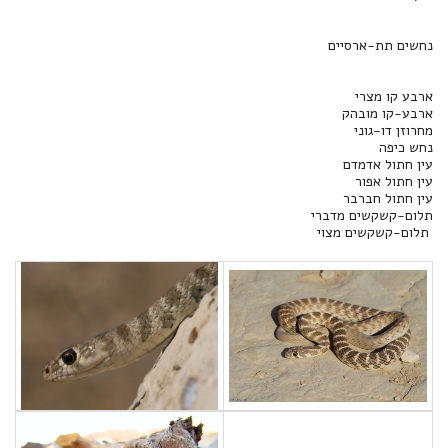
נחשים תת-ארסיים‏
ארבע קו מצרי
ארבע-קו מובהק
מחרוזן דו-גוני
נחש כיפה
עין חתול אדמדם
עין חתול אפור
עין חתול חברבר
תלום-קשקשים מדברי
תלום-קשקשים מצוי