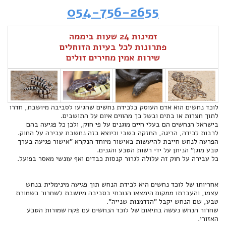
054-756-2655
זמינות 24 שעות ביממה
פתרונות לכל בעיות הזוחלים
שירות אמין מחירים זולים
לוכד נחשים הוא אדם העוסק בלכידת נחשים שהגיעו לסביבה מיושבת, חדרו
לתוך חצרות או בתים ובשל כך מהווים איום על התושבים.
בישראל הנחשים הם בעלי חיים מוגנים על פי חוק, ולכן כל פגיעה בהם
לרבות לכידה, הריגה, החזקה בשבי וכיוצא בזה נחשבת עבירה על החוק.
הפרעה לנחש חייבת להיעשות באישור מיוחד הנקרא "אישור פגיעה בערך
טבע מוגן" הניתן על ידי רשות הטבע והגנים.
כל עבירה על חוק זה עלולה לגרור קנסות כבדים ואף עונשי מאסר בפועל.
אחריותו של לוכד נחשים היא לכידת הנחש תוך פגיעה מינימלית בנחש
עצמו, והעברתו ממקום הימצאו הנוכחי בסביבה מיושבת לשחרור בשמורת
טבע, שם הנחש יקבל "הזדמנות שנייה".
שחרור הנחש נעשה בתיאום של לוכד הנחשים עם פקח שמורות הטבע
האזורי.