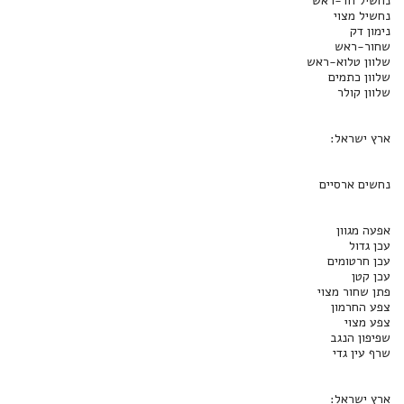
נחשיל חד-ראש
נחשיל מצוי
נימון דק
שחור-ראש
שלוון טלוא-ראש
שלוון כתמים
שלוון קולר
ארץ ישראל:
נחשים ארסיים‏
אפעה מגוון
עכן גדול
עכן חרטומים
עכן קטן
פתן שחור מצוי
צפע החרמון
צפע מצוי
שפיפון הנגב
שרף עין גדי
ארץ ישראל: