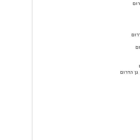
רום
רום
ום
גן הדרום