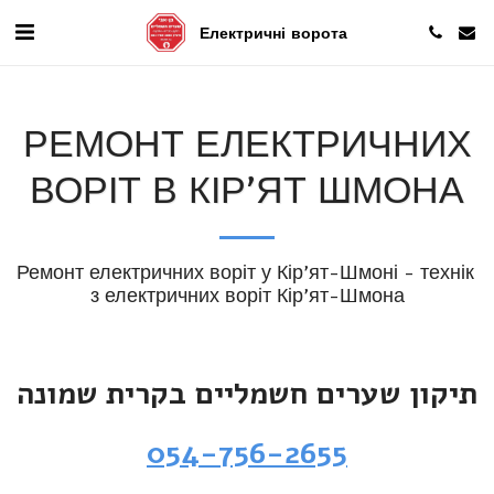
Електричні ворота
РЕМОНТ ЕЛЕКТРИЧНИХ
ВОРІТ В КІР'ЯТ ШМОНА
Ремонт електричних воріт у Кір'ят-Шмоні - технік 
з електричних воріт Кір'ят-Шмона
תיקון שערים חשמליים בקרית שמונה
054-756-2655