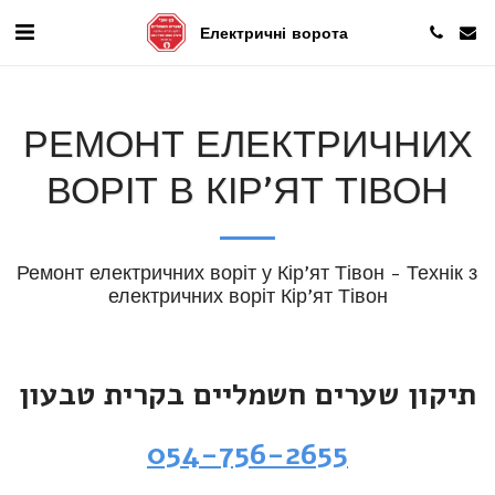
Електричні ворота
РЕМОНТ ЕЛЕКТРИЧНИХ
ВОРІТ В КІР'ЯТ ТІВОН
Ремонт електричних воріт у Кір'ят Тівон - Технік з 
електричних воріт Кір'ят Тівон
תיקון שערים חשמליים בקרית טבעון
054-756-2655