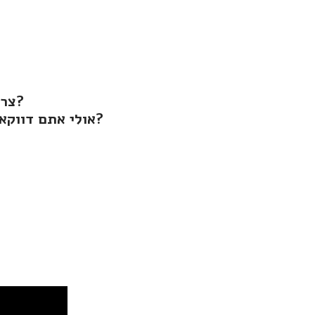
זקוק
צריכים עוד שלט לפתיחת המחסום או השער החשמלי שלכם?
אולי אתם דווקא מעוניינים במערכת בענן המאפשרת לפתוח את השער דרך אפליקציה?