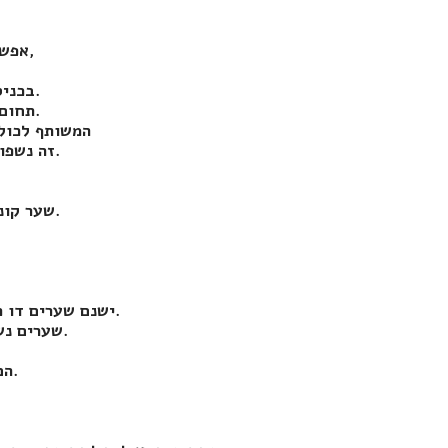
או מושבים,
אפשר
בכניסה לבתים פרטיים שבעליהם מעוניינים בהגנה ובקרה על הכניסה אליהם.
תחום השערים החשמליים כולל מגוון סוגים של שערים ומחסומים אוטומטיים.
המשותף לכולם הוא טכנולוגיה המאפשרת בקרה ושליטה על מעבר הולכי רגל ורכבים. במאמר
זה נשפוך קצת אור על הסוגים השונים של שערים חשמליים ומחסומים ושימושיהם.
לא מרחפים באוויר על גשר הנושא אותם ע
שער קונזולי כולל עינית אלקטרונית המזהה את השלט ומאפשרת פתיחה אוטומטית.
ישנם שערים דו כנפיים (כמו שתי דלתות הנפגשות באמצע וכל אחת נעה על ציר משלה) וחד כנפיים.
שערים נשלפים- שערים הצמודים לקרקע או מונחים בחלל המיועד לכך בתוך האדמה.
הם יכולים להיות מאסיביים ביותר ויעילים מאד בחסימת מעבר רכבים.