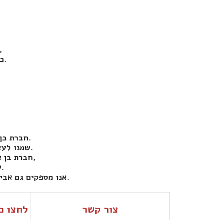
מדובר בטכנאי מקצועי, אשר מבצע עבודות תיקון רבות בת
כולל אספקת חלפים, החלפת קפיצים, החלפה ותיקון של מנועים ועוד.
חברת בן אבי שערים חשמליים שמה דגש על שירות ואמינות על ידי טכנאים מנוסים.
שמנו לעצמנו למטרה לתת שירות אדיב ומהיר ורוב התיקונים נעשים עוד באותו היום.
חברת בן אבי שערים חשמליים היא חברה המספקת שירותי התקנה ותיקונים למחסומים,
שערי כנף, שערים נגררים, דלתות הרמה, עמודי חניה ותריסי גלילה.
אנו מספקים גם אביזרים נלווים, כגון: שלטים, פתיחות סלולריות, עיניות בטיחות, מקלטים ולוחות פיקוד.
צור קשר
לחצו כ