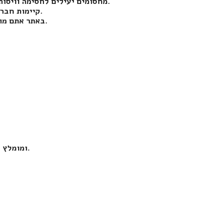
מחסומים יעילים לחסימה וויסות מעבר כלי רכב אך הם לא מונעים מעבר הולכי רגל שיכולים בקלות לעבור מתחת או מעל המחסום.
קיימות חברות שונות המספקות התקנה של שערים חשמליים לסוגיהם בהתאם לצרכי הלקוח.
באתר אתם מוזמנים להשאיר את פרטיכם ולקבל ייעוץ והצעות מהחברות הטובות ביותר בשוק.
ומומלץ לבצע את הבחירה ביניהן על פי נוחות, הצרכים הקיימים וכמות המשתמשים.