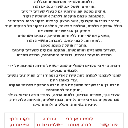
דלתות תעשייה מתרוממות ונגללות,
תריסים חשמליים, שערי כנפיים ועוד.
איציק מספק את שירותיו גם לבעלי שערים ידניים,
למקומות שבהם פועלות דלתות אוטומטיות ועוד.
מדובר בטכנאי מקצועי, אשר מבצע עבודות תיקון רבות בתחום זה,
כולל אספקת חלפים, החלפת קפיצים, החלפה ותיקון של מנועים ועוד.
איציק בן אבי שערים חשמליים
מעניק את שירותיו ללקוחות פרטיים, לבתים משותפים,
למוסדות, לבתי עסק, לחברות תעשייה ועוד.
החברה פועלת משנת 2000.
שערים חשמליים ואוטומטים, התקנת מנועים לשערים קיימים,
מכירת מנועים נגררים, כנפיים ומחסומים, מכירה ושירות
חברת בן אבי שערים חשמליים שמה דגש על שירות ואמינות על ידי
טכנאים מנוסים.
שמנו לעצמנו למטרה לתת שירות אדיב ומהיר ורוב התיקונים נעשים
עוד באותו היום.
חברת בן אבי שערים חשמליים היא חברה המספקת שירותי התקנה
ותיקונים למחסומים,
שערי כנף, שערים נגררים, דלתות הרמה, עמודי חניה ותריסי גלילה.
אנו מספקים גם אביזרים נלווים, כגון: שלטים, פתיחות סלולריות,
עיניות בטיחות, מקלטים ולוחות פיקוד.
לחצו כאן כדי
הדרכה
בקרו בדף
צור קשר
לדרג אותנו
טלפונית וב-
הפייסבוק