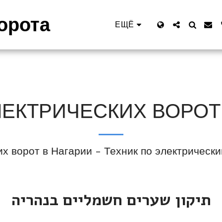
орота
ЕЩЁ
ЕКТРИЧЕСКИХ ВОРОТ
х ворот в Нагарии - Техник по электрическ
תיקון שערים חשמליים בנהריה