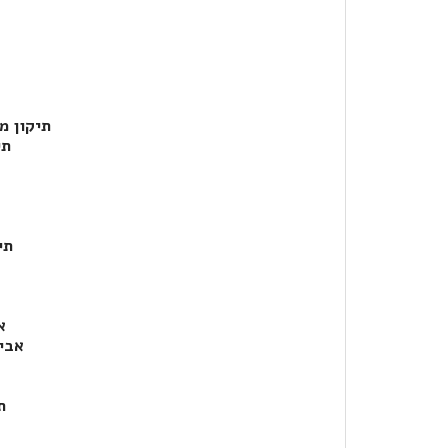
תיקון מ
תי
תי
א
אביז
ת