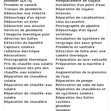
plombier 24h/24
Remplacement de tuyaux
Plombier le samedi
Installation d'un point d'eau
Travaux de plomberie
Réparation de tuyaux
Déboucher une toilette
internes
Débouchage d'un égout
Réparation de canalisations
Déboucher un évier
sans excavation
Déboucher une douche
Photographie de pipeline
Services de plomberie
Débouchage d'un égout
L'imagerie thermique pour
extérieur
détecter les fuites
Installation de systèmes de
Détection de liquidité
recyclage des eaux grises
Capteurs solaires
Plomberie et sanitaire
radiateur électrique
Détection de fuite avec une
Rénovations
caméra thermique
Photographie thermique
Préparation au lave-vaisselle
Prix ​​du chauffe-eau solaire
Préparation de la machine à
Comparaison des prix des
laver
chauffe-eau solaires
Augmentation de la pression
Réparation de chaudière
de l'eau
solaire
Réparation de pompe
Réparation de chauffe-eau
Rénovation de salle de bain
solaire
Réparation de chaudières et
Réparation de chauffe-eau
de systèmes solaires
solaire
Réparation des fuites
Réparation de chaudière
cachées
plombier
plombier